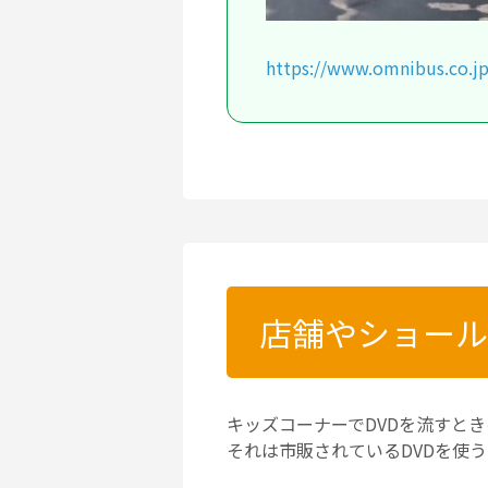
https://www.omnibus.co.jp
店舗やショール
キッズコーナーでDVDを流すと
それは市販されているDVDを使