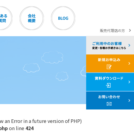
販売代理店の方
Error in a future version of PHP)
php
on line
424