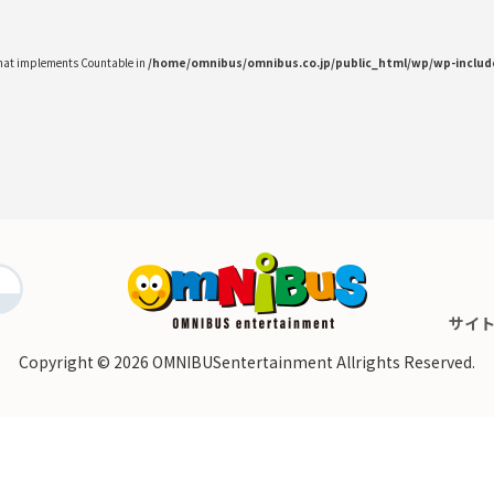
 that implements Countable in
/home/omnibus/omnibus.co.jp/public_html/wp/wp-inclu
サイ
Copyright © 2026
OMNIBUSentertainment Allrights Reserved.