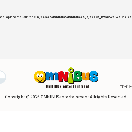
 that implements Countable in
/home/omnibus/omnibus.co.jp/public_html/wp/wp-inclu
サイ
Copyright © 2026
OMNIBUSentertainment Allrights Reserved.