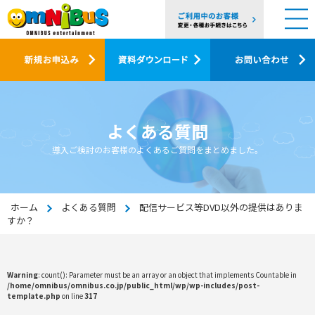
よくある質問
導入ご検討のお客様のよくあるご質問をまとめました。
ホーム
よくある質問
配信サービス等DVD以外の提供はありま
すか？
Warning
: count(): Parameter must be an array or an object that implements Countable in
/home/omnibus/omnibus.co.jp/public_html/wp/wp-includes/post-
template.php
on line
317